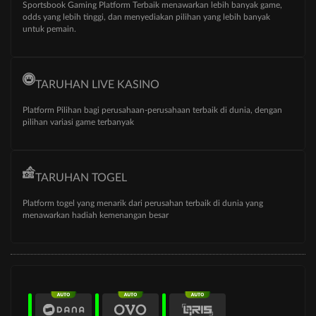
Sportsbook Gaming Platform Terbaik menawarkan lebih banyak game,
odds yang lebih tinggi, dan menyediakan pilihan yang lebih banyak
untuk pemain.
TARUHAN LIVE KASINO
Platform Pilihan bagi perusahaan-perusahaan terbaik di dunia, dengan
pilihan variasi game terbanyak
TARUHAN TOGEL
Platform togel yang menarik dari perusahan terbaik di dunia yang
menawarkan hadiah kemenangan besar