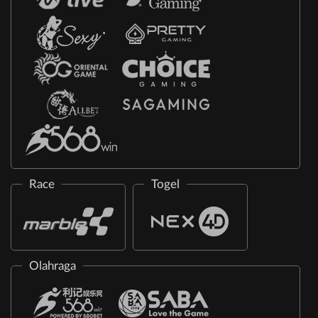
Race
Togel
Olahraga