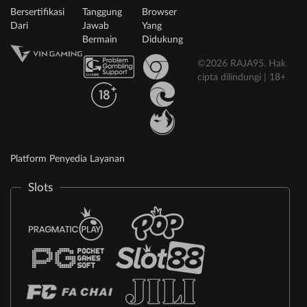
Bersertifikasi
Tanggung
Browser
Dari
Jawab
Yang
Bermain
Didukung
©2026 RAJA95. Hak
cipta dilindungi | 18+
Platform Penyedia Layanan
Slots