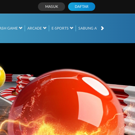
MASUK
DAFTAR
PROMOSI
ASH GAME
ARCADE
E-SPORTS
SABUNG AYAM