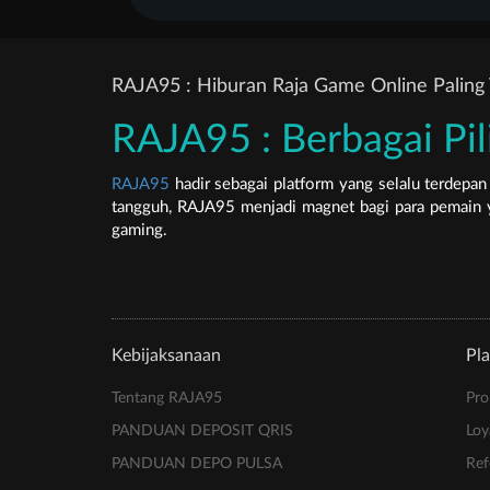
RAJA95 : Hiburan Raja Game Online Paling 
RAJA95 : Berbagai Pil
RAJA95
hadir sebagai platform yang selalu terdepa
tangguh, RAJA95 menjadi magnet bagi para pemain 
gaming.
Kebijaksanaan
Pl
Tentang RAJA95
Pro
PANDUAN DEPOSIT QRIS
Loy
PANDUAN DEPO PULSA
Ref