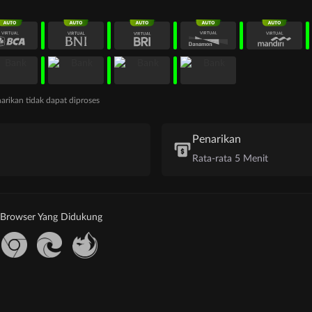
arikan tidak dapat diproses
Penarikan
Rata-rata 5 Menit
Browser Yang Didukung