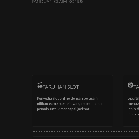
PANDUAN CLAIM BONUS
TARUHAN SLOT
T
Penyedia slot online dengan beragam
Sports
pilihan game menarik yang memudahkan
menawa
pemain untuk mencapai jackpot
lebih 
lebih 