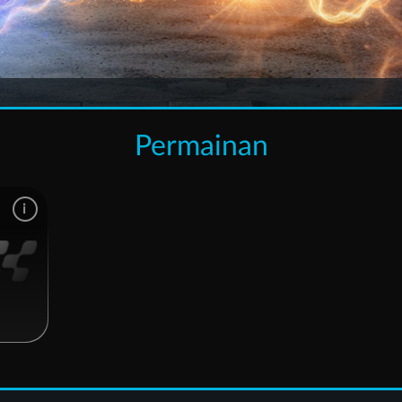
Permainan
i