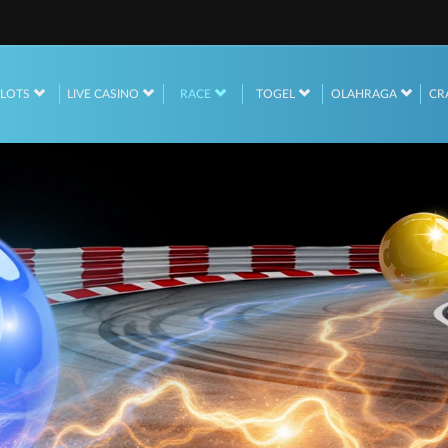
SLOTS
LIVE CASINO
RACE
TOGEL
OLAHRAGA
CR