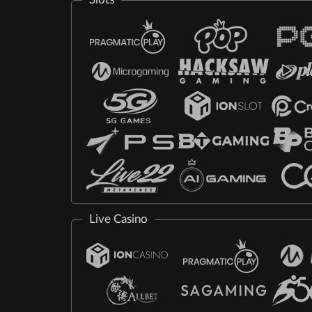
Live Casino