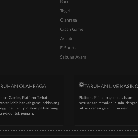
Race
Togel
Olahraga
Crash Game
Arcade
E-Sports
Sabung Ayam
ARUHAN OLAHRAGA
TARUHAN LIVE KASIN
book Gaming Platform Terbaik
Platform Pilihan bagi perusahaan-
rkan lebih banyak game, odds yang
perusahaan terbaik di dunia, dengan
tinggi, dan menyediakan pilihan yang
pilihan variasi game terbanyak
banyak untuk pemain.