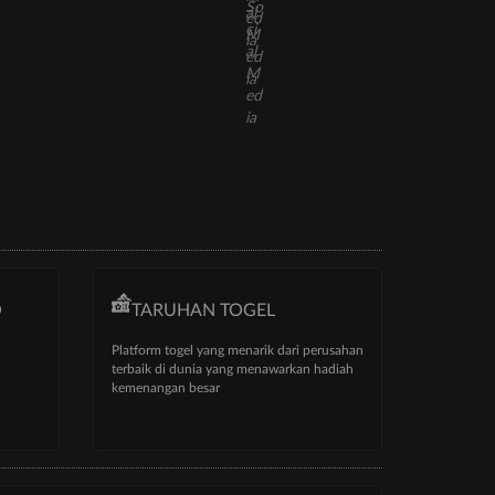
O
TARUHAN TOGEL
Platform togel yang menarik dari perusahan
terbaik di dunia yang menawarkan hadiah
kemenangan besar