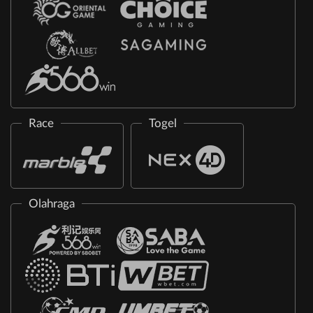
Race
Togel
Olahraga