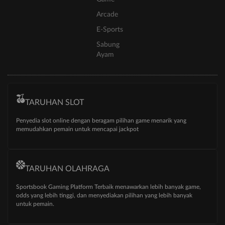
Arcade
E-Sports
Sabung
Ayam
TARUHAN SLOT
Penyedia slot online dengan beragam pilihan game menarik yang
memudahkan pemain untuk mencapai jackpot
TARUHAN OLAHRAGA
Sportsbook Gaming Platform Terbaik menawarkan lebih banyak game,
odds yang lebih tinggi, dan menyediakan pilihan yang lebih banyak
untuk pemain.