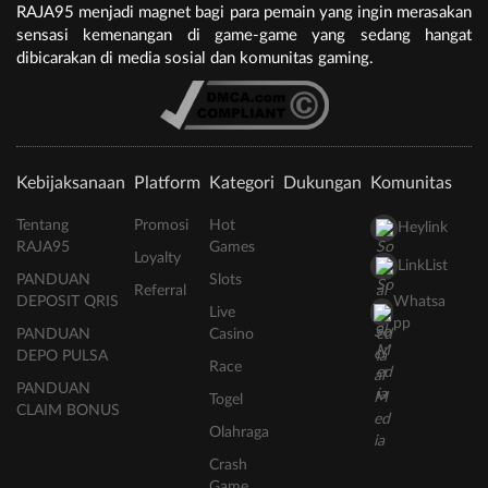
RAJA95 menjadi magnet bagi para pemain yang ingin merasakan
sensasi kemenangan di game-game yang sedang hangat
dibicarakan di media sosial dan komunitas gaming.
Kebijaksanaan
Platform
Kategori
Dukungan
Komunitas
Tentang
Promosi
Hot
Heylink
RAJA95
Games
Loyalty
LinkList
PANDUAN
Slots
Referral
DEPOSIT QRIS
Whatsa
Live
pp
PANDUAN
Casino
DEPO PULSA
Race
PANDUAN
Togel
CLAIM BONUS
Olahraga
Crash
Game