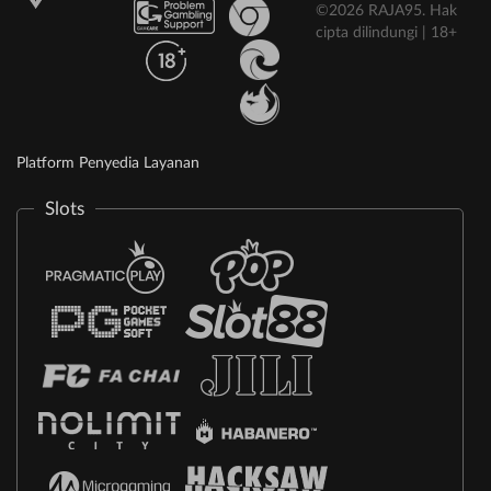
©2026 RAJA95. Hak
cipta dilindungi | 18+
Platform Penyedia Layanan
Slots