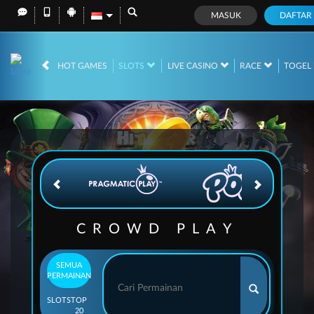
MASUK
DAFTAR
IDR
12,744,179,
HOT GAMES
SLOTS
LIVE CASINO
RACE
TOGEL
CROWD PLAY
SEMUA
PERMAINAN
SLOTS
TOP
20