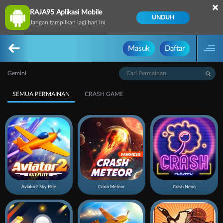
×
RAJA95 Aplikasi Mobile
UNDUH
Jangan tampilkan lagi hari ini
Masuk
Daftar
Gemini
SEMUA PERMAINAN
CRASH GAME
Aviator2-Sky Elite
Crash Meteor
Crash Neon