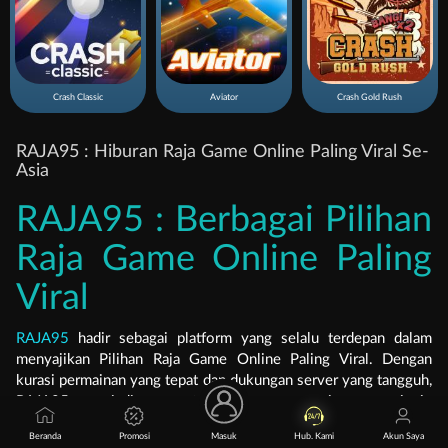
Crash Classic
Aviator
Crash Gold Rush
RAJA95 : Hiburan Raja Game Online Paling Viral Se-
Asia
RAJA95 : Berbagai Pilihan
Raja Game Online Paling
Viral
RAJA95
hadir sebagai platform yang selalu terdepan dalam
menyajikan Pilihan Raja Game Online Paling Viral. Dengan
kurasi permainan yang tepat dan dukungan server yang tangguh,
RAJA95 menjadi magnet bagi para pemain yang ingin
merasakan sensasi kemenangan di game-game yang sedang
Beranda
Promosi
Masuk
Hub. Kami
Akun Saya
hangat dibicarakan di media sosial dan komunitas gaming.