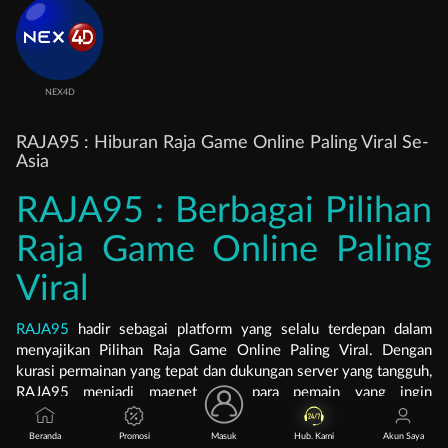
NEX4D
RAJA95 : Hiburan Raja Game Online Paling Viral Se-
Asia
RAJA95 : Berbagai Pilihan
Raja Game Online Paling
Viral
RAJA95
hadir sebagai platform yang selalu terdepan dalam
menyajikan Pilihan Raja Game Online Paling Viral. Dengan
kurasi permainan yang tepat dan dukungan server yang tangguh,
RAJA95 menjadi magnet bagi para pemain yang ingin
merasakan sensasi kemenangan di game-game yang sedang
hangat dibicarakan di media sosial dan komunitas gaming.
Beranda
Promosi
Masuk
Hub. Kami
Akun Saya