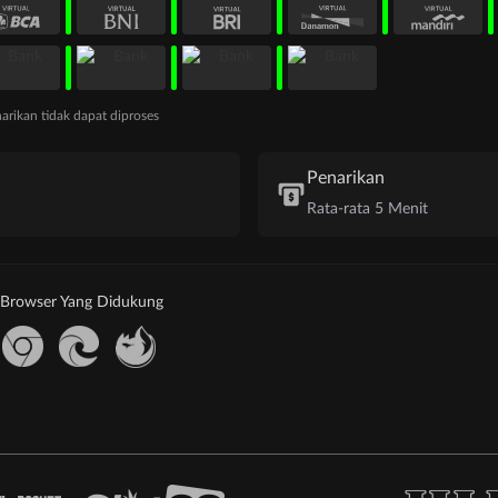
arikan tidak dapat diproses
Penarikan
Rata-rata 5 Menit
Browser Yang Didukung