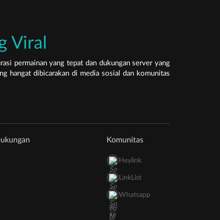
 Viral
urasi permainan yang tepat dan dukungan server yang
 hangat dibicarakan di media sosial dan komunitas
ukungan
Komunitas
Heylink
LinkList
Whatsapp