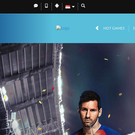
HOT GAMES