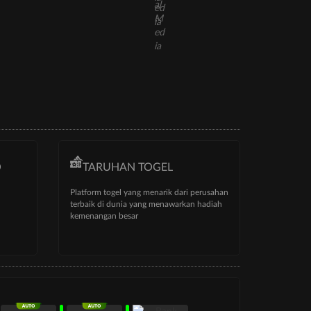
O
TARUHAN TOGEL
Platform togel yang menarik dari perusahan
terbaik di dunia yang menawarkan hadiah
kemenangan besar