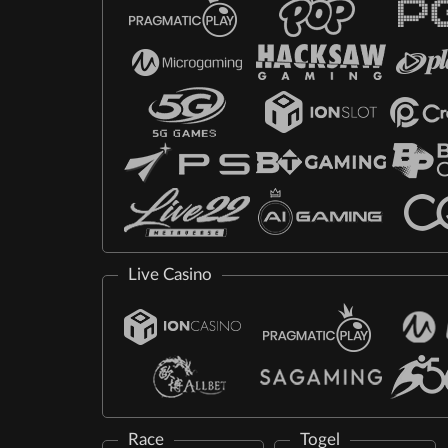
Live Casino
Race
Togel