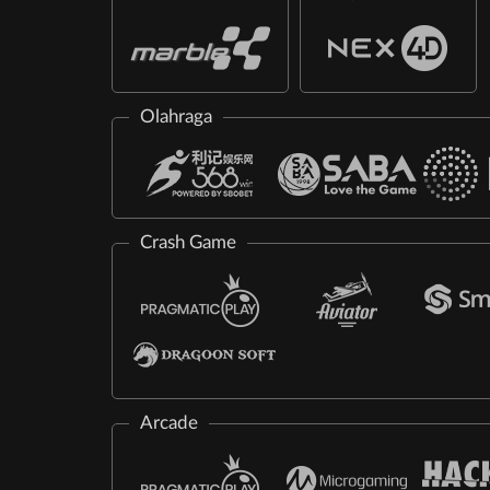
Olahraga
Crash Game
Arcade